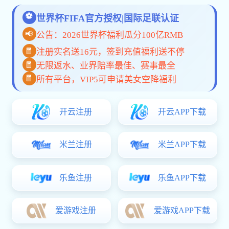
杰伦的篮球之路：从青涩少年到顶
尖球星的奋斗历程