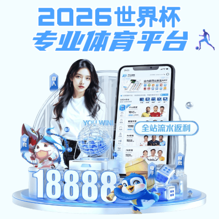
注册入口
全天更新 ·
7709美彩国际
注册
赛事实时同步
无论您身在何处，
7709美彩国际注册APP
为您带来
高速、高清、稳定的观赛体验。
下载客户端
网页端访问