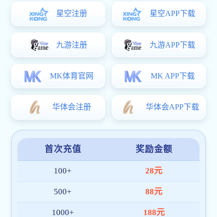
2026-06-02 01:27
59 次阅读
首页
/
体育头条
杰伦的篮球之路是一段充满奋斗与坚持的传奇历程。
从青涩少年到顶尖球星，他在不断的努力中克服了种
种困难，展现了无与伦比的才华和毅力。文章将从四
个方面详细阐述杰伦如何在篮球领域崭露头角：他的
早期经历、职业生涯的起步、成名之后的挑战，以及
他对未来的展望。通过这些方面，我们不仅能看到杰
伦个人成长的轨迹，还能感受到他对篮球运动深厚的
热爱和对梦想不懈追求的精神。这条道路上有成功，
也有挫折，但正是这些经历塑造了今天这个优秀球
员。在这篇文章中，我们将一同回顾杰伦辉煌而又艰